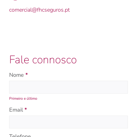
comercial@fhcseguros.pt
Fale connosco
Contactar
Nome
*
Primeiro e último
Email
*
Telefone