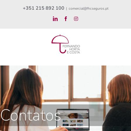
Skip
+351 215 892 100
|
comercial@fhcseguros.pt
to
LinkedIn
Facebook
Instagram
content
Contatos