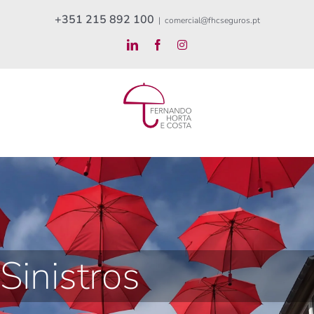
Skip
+351 215 892 100
|
comercial@fhcseguros.pt
to
LinkedIn
Facebook
Instagram
content
Sinistros