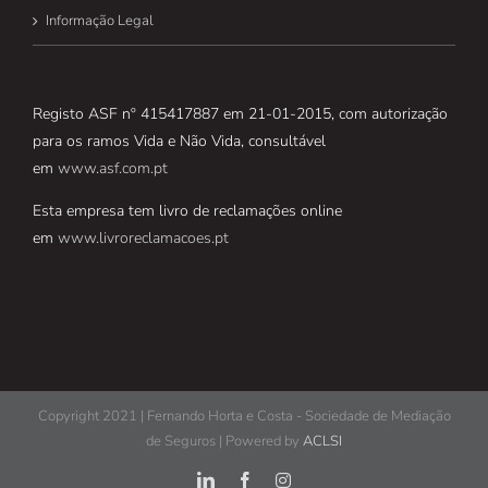
Informação Legal
Registo ASF nº 415417887 em 21-01-2015, com autorização
para os ramos Vida e Não Vida, consultável
em
www.asf.com.pt
Esta empresa tem livro de reclamações online
em
www.livroreclamacoes.pt
Copyright 2021 | Fernando Horta e Costa - Sociedade de Mediação
de Seguros | Powered by
ACLSI
LinkedIn
Facebook
Instagram