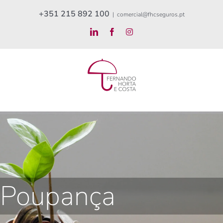
Skip
+351 215 892 100
|
comercial@fhcseguros.pt
to
LinkedIn
Facebook
Instagram
content
Poupança