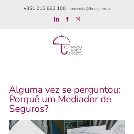
Skip
+351 215 892 100
|
comercial@fhcseguros.pt
to
LinkedIn
Facebook
Instagram
content
Alguma vez se perguntou:
Porquê um Mediador de
Seguros?
View