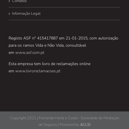
Contatos
Informação Legal
Registo ASF nº 415417887 em 21-01-2015, com autorização
para os ramos Vida e Não Vida, consultável
em
www.asf.com.pt
Esta empresa tem livro de reclamações online
em
www.livroreclamacoes.pt
Copyright 2021 | Fernando Horta e Costa - Sociedade de Mediação
de Seguros | Powered by
ACLSI