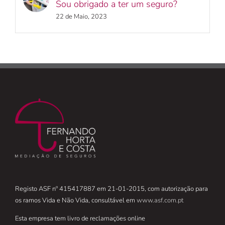
Sou obrigado a ter um seguro?
22 de Maio, 2023
Registo ASF nº 415417887 em 21-01-2015, com autorização para
os ramos Vida e Não Vida, consultável em
www.asf.com.pt
Esta empresa tem livro de reclamações online