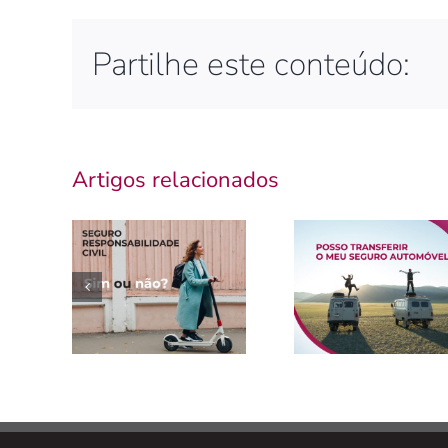
Partilhe este conteúdo:
Artigos relacionados
Seguro é
obrigatório
Posso
para
transferir o
trotinetes e
seguro
bicicletas
automóvel?
elétricas?