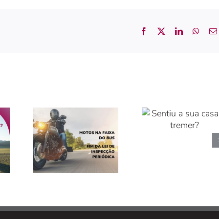
Facebook
X
LinkedIn
What
Lei Isenta IPO
Sentiu a sua
nas motos e
casa a tremer?
permite
circulação nas
faixas Bus