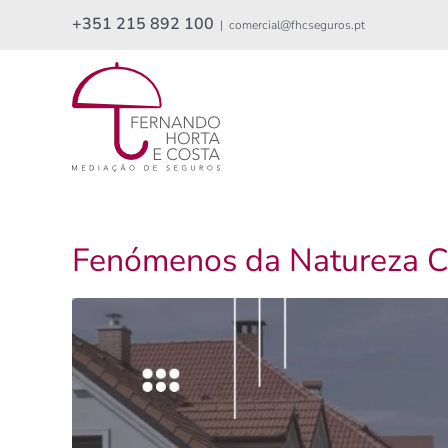
Skip
+351 215 892 100
|
comercial@fhcseguros.pt
to
content
Fenómenos da Natureza C
View
Larger
Image