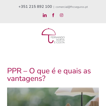
Skip
+351 215 892 100
|
comercial@fhcseguros.pt
to
LinkedIn
Facebook
Instagram
content
PPR – O que é e quais as
vantagens?
View
Larger