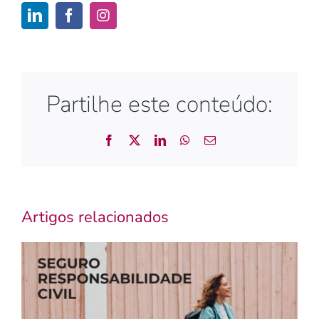
Partilhe este conteúdo:
Facebook
X
LinkedIn
WhatsApp
Email
(necessário
mas
não
publicado)
Artigos relacionados