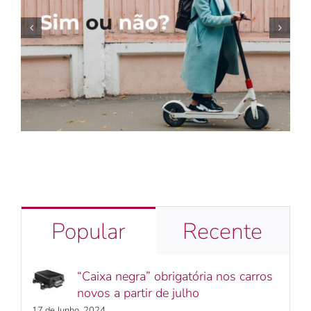
Seguro é obrigatório para
trotinetes e bicicletas elétricas?
Popular
Recente
“Caixa negra” obrigatória nos carros
novos a partir de julho
17 de Junho, 2024